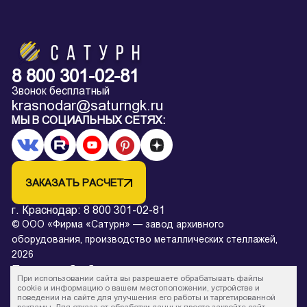
8 800 301-02-81
Звонок бесплатный
krasnodar@saturngk.ru
МЫ В СОЦИАЛЬНЫХ СЕТЯХ:
ЗАКАЗАТЬ РАСЧЕТ
г. Краснодар:
8 800 301-02-81
© ООО «Фирма «Сатурн» — завод архивного
оборудования, производство металлических стеллажей,
2026
Политика обработки персональных данных
При использовании сайта вы разрешаете обрабатывать файлы
* Все цены на сайте в процессе обновления и не являются
cookie и информацию о вашем местоположении, устройстве и
поведении на сайте для улучшения его работы и таргетированной
офертой.