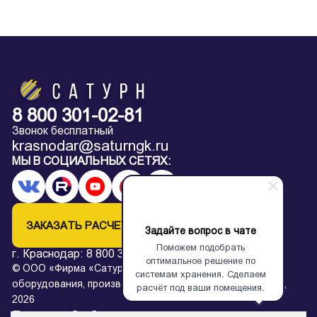
8 800 301-02-81
Звонок бесплатный
krasnodar@saturngk.ru
МЫ В СОЦИАЛЬНЫХ СЕТЯХ:
ЗАКАЗАТЬ РАСЧЕТ
Задайте вопрос в чате
Поможем подобрать
г. Краснодар:
8 800 301-02-81
оптимальное решение по
© ООО «Фирма «Сатурн» — завод архивного
системам хранения. Сделаем
оборудования, производство металлических стеллажей,
расчёт под ваши помещения.
2026
Политика обработки персональных данных